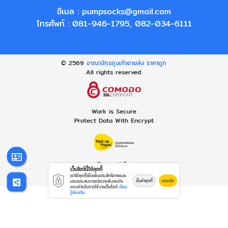
อีเมล :
pumpsocks@gmail.com
โทรศัพท์ :
081-946-1795
,
082-034-6111
© 2569
อาณาจักรถุงเท้าขายส่ง ราคาถูก
All rights reserved.
Work is Secure
Protect Data With Encrypt
Powered By
เว็บไซต์นี้ใช้คุกกี้
Thailand YellowPages
เราใช้คุกกี้เพื่อเพิ่มประสิทธิภาพและ
ตั้งค่าคุกกี้
ยอมรับ
มอบประสบการณ์ความพึงพอใจ
ของท่านในการใช้งานเว็บไซต์
เรียน
รู้เพิ่มเติม