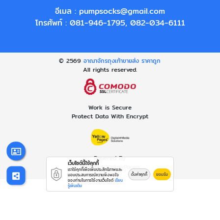
อีเมล :
pumpsocks@gmail.com
โทรศัพท์ :
081-946-1795
,
082-034-6111
© 2569
อาณาจักรถุงเท้าขายส่ง ราคาถูก
All rights reserved.
Work is Secure
Protect Data With Encrypt
Powered By
เว็บไซต์นี้ใช้คุกกี้
Thailand YellowPages
เราใช้คุกกี้เพื่อเพิ่มประสิทธิภาพและ
ตั้งค่าคุกกี้
ยอมรับ
มอบประสบการณ์ความพึงพอใจ
ของท่านในการใช้งานเว็บไซต์
เรียน
รู้เพิ่มเติม