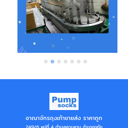
อาณาจักรถุงเท้าขายส่ง ราคาถูก
249/6 หมู่ที่ 4 ตำบลคานหาม อำเภออุทัย